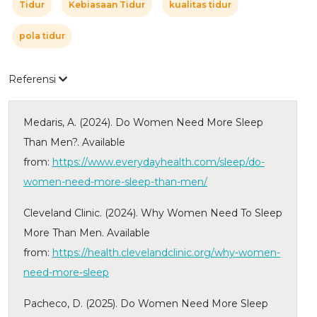
Tidur
Kebiasaan Tidur
kualitas tidur
pola tidur
Referensi
Medaris, A. (2024). Do Women Need More Sleep
Than Men?. Available
from:
https://www.everydayhealth.com/sleep/do-
women-need-more-sleep-than-men/
Cleveland Clinic. (2024). Why Women Need To Sleep
More Than Men. Available
from:
https://health.clevelandclinic.org/why-women-
need-more-sleep
Pacheco, D. (2025). Do Women Need More Sleep